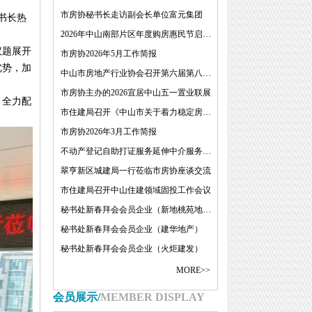
市房协秘书长走访副会长单位富元集团
书长热
2026年中山南部片区年度购房惠民节启动仪式
议题展开
市房协2026年5月工作简报
优势，加
中山市房地产行业协会召开第六届第八次理事会
市房协主办的2026宜居中山五一置业联展
，全力配
市住建局召开《中山市关于着力稳定房地产市场的若干措施(征求意见稿）》专题研讨会
市房协2026年3月工作简报
不动产登记自助打证服务延伸中介服务点工作会议
翠亨新区城建局一行莅临市房协座谈交流
市住建局召开中山住建领域固投工作会议
秘书处新春拜会会员企业（新地桃苑地产）
秘书处新春拜会会员企业（建华地产）
秘书处新春拜会会员企业（火炬建发）
MORE>>
会员展示/
MEMBER DISPLAY