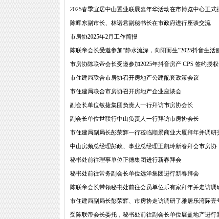
2025春季宜居中山置业联展嘉年华活动在市博览中心正式
陈晖东副市长、林诺君副秘书长在市政府进行座谈交流
市房协2025年2月工作简报
陈联帝会长受邀参加“静水流深，向阳而生”2025抖音生活
市房协陈联帝会长受邀参加2025年抖音房产 CPS 签约授
市住建局联合市房协召开房地产公建配套政策会议
市住建局联合市房协召开房地产企业座谈会
副会长单位敏捷集团负责人一行拜访市房协会长
副会长单位世联行中山负责人一行拜访市房协会长
市住建局副局长彭荣辉一行莅临顺景商业大厦拜年并调研
中山房频总经理彭政、事业总经理王凯玲新春拜会市房协
秘书处前往理事单位正德集团进行新春拜会
秘书处前往常务副会长单位远洋集团进行新春拜会
陈联帝会长带领秘书处前往会员单位乐有家拜年并走访调
市住建局副局长彭荣辉、市房协走访调研了雅居乐湾际壹
受陈联帝会长委托，秘书处前往副会长单位展盈地产进行