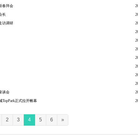
新春拜会
2
会长
2
走访调研
2
2
2
2
2
2
2
2
座谈会
2
TopPark正式拉开帷幕
2
2
3
4
5
6
»