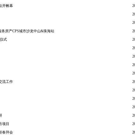
拉开帷幕
2
2
2
服务房产CPS城市沙龙中山&珠海站
2
权仪式
2
2
2
2
2
交流工作
2
2
2
2
研
2
号项目
2
新春拜会
2